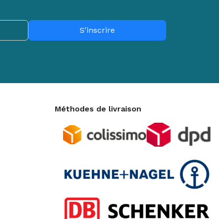
TEUR
daliers
lo d'appartement
S'inscrire
IEN-ÊTRE
assage
minothérapie
ermothérapie
Méthodes de livraison