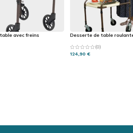
table avec freins
Desserte de table roulant
(0)
124,90
€
PANIER
AJOUTER AU PANIER
S DU SOMMEIL
ITURE
LA SALLE DE BAIN
SANTÉ
SCOOTER
R
ur
ture
Chaises & Tabourets
Pillulier
Scooter
Ré