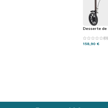
Desserte de 
(0)
158,90
€
AJOUTER AU 
FAUTEUIL & RELAXATION
LA CUISINE
L'UNIVER
EN VO
Fauteuil Releveur 1 moteur
Assiettes & bols
Lit Releve
En voi