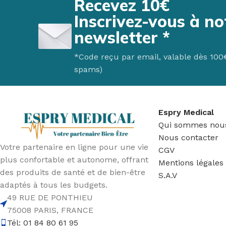
Recevez 10€
Fauteuil Releveur 2 moteurs
Verres & golbelets
Matelas
FAUTE
Inscrivez-vous à no
Fauteuil Releveur 3 moteurs
Couverts ergonomiques
Surmatela
Fauteu
newsletter *
Fauteuil Releveur 4 moteurs
Carafes & pichets
Oreiller
CANNE
Fauteuil Releveur Chauffant & Massant
*Code reçu par email, valable dès 100€ 
Aide culinaire
Protection 
Cannes
spams)
Canapé Relax
Aide au quotidien
Accessoire
Entretien de fauteuil & Canapé
Bavoirs & serviettes
Sécurité au
Accessoires de Fauteuils
LES TOILETTES
Table de l
Espry Medical
Qui sommes nou
Fauteuils chaises de toilettes
Nous contacter
Réhausse wc & Abattant
Votre partenaire en ligne pour une vie
CGV
plus confortable et autonome, offrant
Appuis & Barres de maintien
Mentions légales
des produits de santé et de bien-être
S.A.V
Aides & accessoires pour toilette
adaptés à tous les budgets.
49 RUE DE PONTHIEU
75008 PARIS, FRANCE
Tél: 01 84 80 61 95