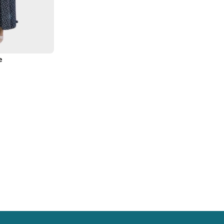
e
EMISE EN FORME
education