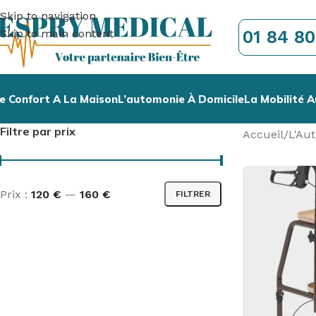
Skip to navigation
01 84 80
Skip to main content
e Confort A La Maison
L’automonie À Domicile
La Mobilité A
Filtre par prix
Accueil
/
L'Au
Prix :
120 €
—
160 €
FILTRER