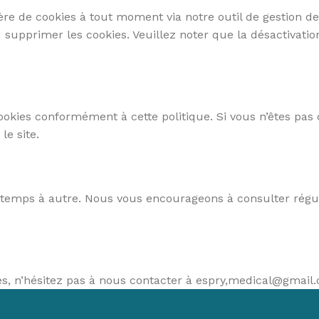
UIL ROULANT
Marche pieds
Thensiomètre
ROLLATOR & DÉAMBULA
Pé
ère de cookies à tout moment via notre outil de gestion d
s
il roulant
Barres de maintien
Thermomètre
Rollator & Déambulateur
Vé
supprimer les cookies. Veuillez noter que la désactivatio
S & BÉQUILLES
Aide a la toilette
Soin pieds & mains
B
linge de lit
 & Béquilles
Tapis de bain
Solutions auditive
M
s de lit
Accessoires salle de bain
Pèse personne
Lu
 cookies conformément à cette politique. Si vous n’êtes pas 
 lit
L'INCONTINENCE
Th
le site.
it
Aléses
Protections & change complet
e temps à autre. Nous vous encourageons à consulter régu
LOISIRS & DÉTENTE
Vie quotidienne
s
Autour du jeu
Côté jardin
es, n’hésitez pas à nous contacter à espry,
medical@gmail