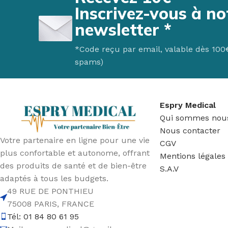
Inscrivez-vous à no
newsletter *
*Code reçu par email, valable dès 100€ 
spams)
Espry Medical
Qui sommes nou
Nous contacter
Votre partenaire en ligne pour une vie
CGV
plus confortable et autonome, offrant
Mentions légales
des produits de santé et de bien-être
S.A.V
adaptés à tous les budgets.
49 RUE DE PONTHIEU
75008 PARIS, FRANCE
Tél: 01 84 80 61 95