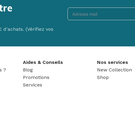
tre
d'achats. (Vérifiez vos
New Matéo F
Le fauteuil releve
Aides & Conseils
Nos services
de mobilier qui ne
s ?
Blog
New Collection
Promotions
Shop
Voir le produit
Services