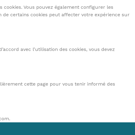
TEUR
daliers
es cookies. Vous pouvez également configurer les
lo d'appartement
n de certains cookies peut affecter votre expérience sur
IEN-ÊTRE
assage
minothérapie
d’accord avec l’utilisation des cookies, vous devez
ermothérapie
lièrement cette page pour vous tenir informé des
.com
.