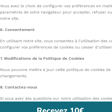
Fauteuil Releveur 2 moteurs
Verres & golbelets
Matelas
FAUTE
Vous avez le choix de configurer vos préférences en mati
Fauteuil Releveur 3 moteurs
Couverts ergonomiques
Surmatela
Fauteu
paramètres de votre navigateur pour accepter, refuser ou 
notre site.
Fauteuil Releveur 4 moteurs
Carafes & pichets
Oreiller
CANNE
Fauteuil Releveur Chauffant & Massant
Aide culinaire
Protection 
Cannes
6. Consentement
Canapé Relax
Aide au quotidien
Accessoire
En utilisant notre site, vous consentez à l’utilisation des
Entretien de fauteuil & Canapé
Bavoirs & serviettes
Sécurité au
configurer vos préférences de cookies ou cesser d’utiliser 
Accessoires de Fauteuils
LES TOILETTES
Table de l
7. Modifications de la Politique de Cookies
Fauteuils chaises de toilettes
Nous pouvons mettre à jour cette politique de cookies d
Réhausse wc & Abattant
changements.
Appuis & Barres de maintien
8. Contactez-nous
Aides & accessoires pour toilette
Si vous avez des questions sur notre utilisation des cooki
Recevez 10€