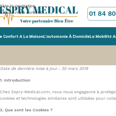
Skip to navigation
01 84 80
Skip to main content
e Confort A La Maison
L’automonie À Domicile
La Mobilité A
Date de dernière mise à jour : 30 mars 2019
1. Introduction
Chez Espry-Medical.com, nous nous engageons à protéger la
cookies et technologies similaires sont utilisées pour coll
2. Que sont les Cookies ?