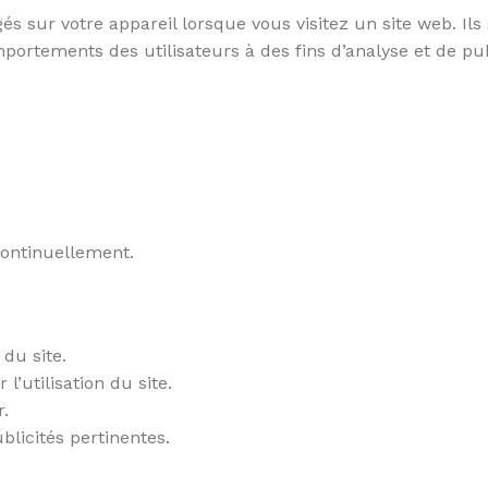
gés sur votre appareil lorsque vous visitez un site web. Ils
mportements des utilisateurs à des fins d’analyse et de pub
continuellement.
du site.
l’utilisation du site.
r.
S DU SOMMEIL
ITURE
LA SALLE DE BAIN
SANTÉ
SCOOTER
R
blicités pertinentes.
ur
ture
Chaises & Tabourets
Pillulier
Scooter
Ré