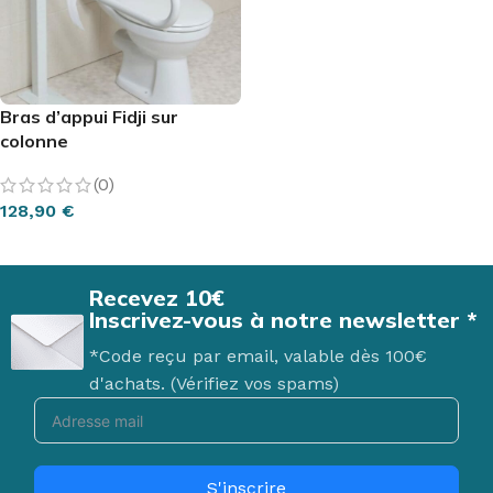
Bras d’appui Fidji sur
colonne
(0)
128,90
€
AJOUTER AU PANIER
Recevez 10€
Inscrivez-vous à notre newsletter *
*Code reçu par email, valable dès 100€
d'achats. (Vérifiez vos spams)
S'inscrire