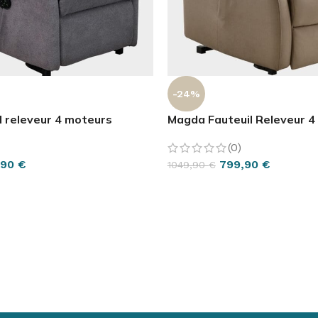
-24%
l releveur 4 moteurs
Magda Fauteuil Releveur 4
(0)
,90
€
799,90
€
1049,90
€
PTIONS
CHOIX DES OPTIONS
S DU SOMMEIL
ITURE
LA SALLE DE BAIN
SANTÉ
SCOOTER
R
ur
ture
Chaises & Tabourets
Pillulier
Scooter
Ré