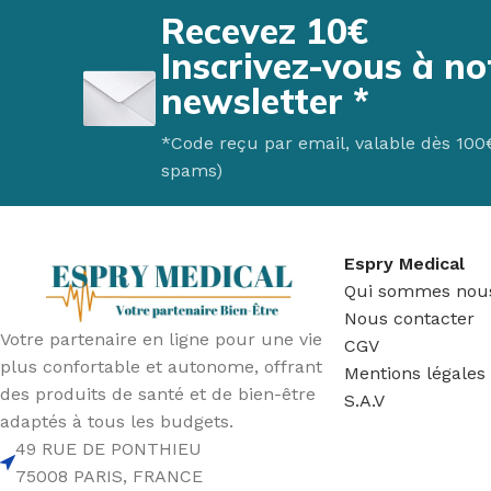
Fauteuil Releveur 2 moteurs
Verres & golbelets
Matelas
FAUTE
Recevez 10€
Fauteuil Releveur 3 moteurs
Couverts ergonomiques
Surmatela
Fauteu
Inscrivez-vous à no
Fauteuil Releveur 4 moteurs
Carafes & pichets
Oreiller
CANNE
newsletter *
Fauteuil Releveur Chauffant & Massant
Aide culinaire
Protection 
Cannes
*Code reçu par email, valable dès 100€ 
Canapé Relax
Aide au quotidien
Accessoire
spams)
Entretien de fauteuil & Canapé
Bavoirs & serviettes
Sécurité au
Accessoires de Fauteuils
LES TOILETTES
Table de l
Espry Medical
Fauteuils chaises de toilettes
Qui sommes nou
Réhausse wc & Abattant
Nous contacter
Votre partenaire en ligne pour une vie
CGV
Appuis & Barres de maintien
plus confortable et autonome, offrant
Mentions légales
Aides & accessoires pour toilette
des produits de santé et de bien-être
S.A.V
adaptés à tous les budgets.
49 RUE DE PONTHIEU
75008 PARIS, FRANCE