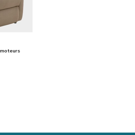
 moteurs
EMISE EN FORME
education