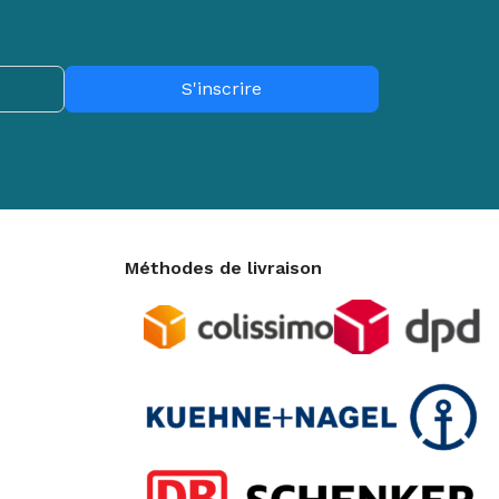
TEUR
daliers
lo d'appartement
IEN-ÊTRE
S'inscrire
assage
minothérapie
ermothérapie
Méthodes de livraison