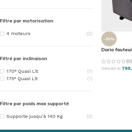
Filtre par motorisation
4 moteurs
(2)
-30%
Dario fauteui
Filtré par inclinaison
(0)
799
1149,90
€
170° Quasi Lit
(1)
CHOIX DES O
175° Quasi Lit
(1)
Filtre par poids max supporté
FAUTEUIL & RELAXATION
LA CUISINE
L'UNIVER
EN VO
Supporte jusqu'à 140 Kg
(2)
Fauteuil Releveur 1 moteur
Assiettes & bols
Lit Releve
En voi