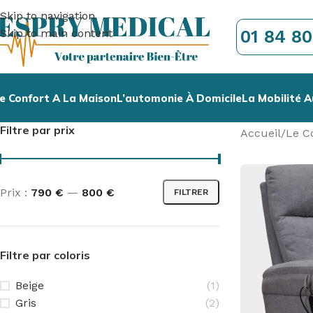
Skip to navigation
01 84 80
Skip to main content
e Confort A La Maison
L’automonie À Domicile
La Mobilité A
Filtre par prix
Accueil
/
Le C
Prix :
790 €
—
800 €
FILTRER
Filtre par coloris
Beige
(1)
Gris
(2)