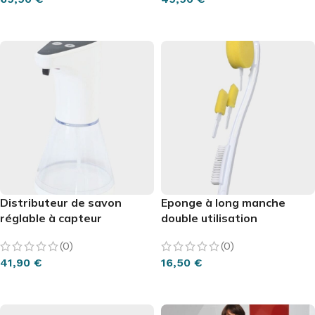
CHOIX DES OPTIONS
CHOIX DES OPTIONS
Distributeur de savon
Eponge à long manche
réglable à capteur
double utilisation
(0)
(0)
41,90
€
16,50
€
AJOUTER AU PANIER
AJOUTER AU PANIER