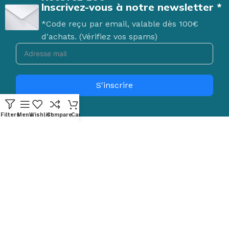
Inscrivez-vous à notre newsletter *
*Code reçu par email, valable dès 100€
d'achats. (Vérifiez vos spams)
S'inscrire
Filters
Menu
Wishlist
Compare
Cart
Votre partenaire en ligne pour une vie plus confortable et
autonome, offrant des produits de santé et de bien-être
adaptés à tous les budgets.
49 RUE DE PONTHIEU