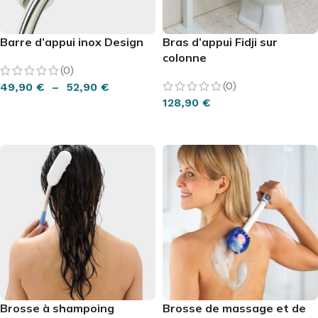
Barre d’appui inox Design
Bras d’appui Fidji sur
colonne
(0)
(0)
49,90
€
–
52,90
€
128,90
€
CHOIX DES OPTIONS
AJOUTER AU PANIER
Brosse à shampoing
Brosse de massage et de