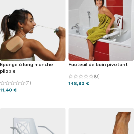
Eponge à long manche
Fauteuil de bain pivotant
pliable
(0)
(0)
148,90
€
11,40
€
AJOUTER AU PANIER
AJOUTER AU PANIER