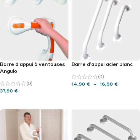
Barre d’appui à ventouses
Barre d’appui acier blanc
Angulo
(0)
(0)
14,90
€
–
16,90
€
37,90
€
CHOIX DES OPTIONS
AJOUTER AU PANIER