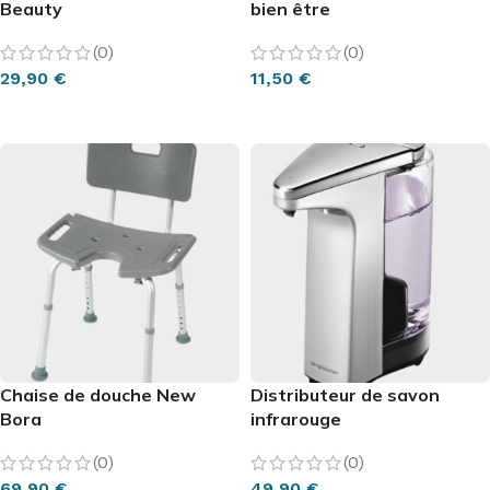
Beauty
bien être
(0)
(0)
29,90
€
11,50
€
AJOUTER AU PANIER
AJOUTER AU PANIER
Chaise de douche New
Distributeur de savon
Bora
infrarouge
(0)
(0)
69,90
€
49,90
€