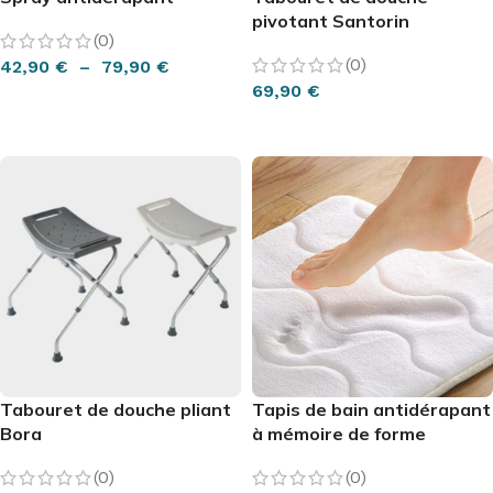
pivotant Santorin
(0)
(0)
42,90
€
–
79,90
€
69,90
€
CHOIX DES OPTIONS
AJOUTER AU PANIER
Tabouret de douche pliant
Tapis de bain antidérapant
Bora
à mémoire de forme
(0)
(0)