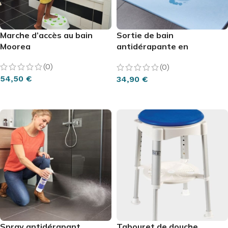
Marche d’accès au bain
Sortie de bain
Moorea
antidérapante en
diatomite
(0)
(0)
54,50
€
34,90
€
AJOUTER AU PANIER
CHOIX DES OPTIONS
Spray antidérapant
Tabouret de douche