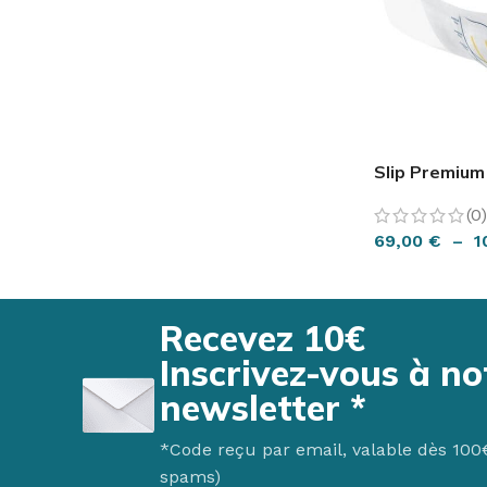
Slip Premiu
(0)
69,00
€
–
1
CHOIX DES O
Recevez 10€
Inscrivez-vous à no
newsletter *
*Code reçu par email, valable dès 100€ 
spams)