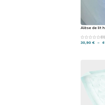
Alèse de lit
(0)
30,90
€
–
4
CHOIX DES O
FAUTEUIL & RELAXATION
LA CUISINE
L'UNIVER
EN VO
Fauteuil Releveur 1 moteur
Assiettes & bols
Lit Releve
En voi