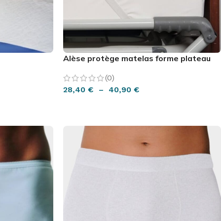
Alèse protège matelas forme plateau
(0)
28,40
€
–
40,90
€
CHOIX DES OPTIONS
EMISE EN FORME
education