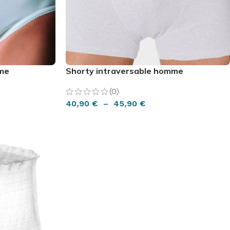
TEUR
daliers
lo d'appartement
IEN-ÊTRE
assage
mme
Shorty intraversable homme
minothérapie
(0)
ermothérapie
40,90
€
–
45,90
€
CHOIX DES OPTIONS