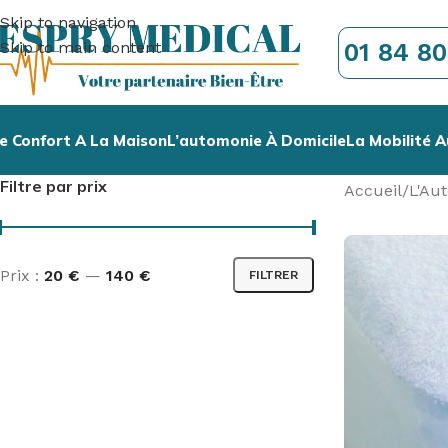
Skip to navigation
01 84 80
Skip to main content
e Confort A La Maison
L’automonie À Domicile
La Mobilité A
Filtre par prix
Accueil
/
L'Au
Prix :
20 €
—
140 €
FILTRER