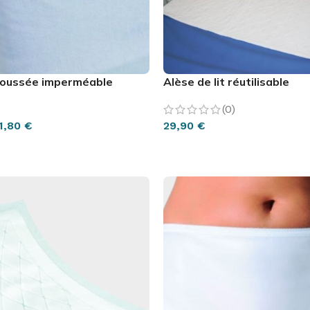
 houssée imperméable
Alèse de lit réutilisable
(0)
1,80
€
29,90
€
PTIONS
AJOUTER AU PANIER
S DU SOMMEIL
ITURE
LA SALLE DE BAIN
SANTÉ
SCOOTER
R
ur
ture
Chaises & Tabourets
Pillulier
Scooter
Ré