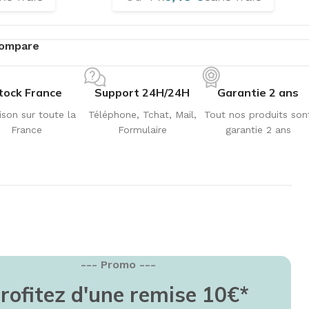
ompare
tock France
Support 24H/24H
Garantie 2 ans
ison sur toute la
Téléphone, Tchat, Mail,
Tout nos produits son
France
Formulaire
garantie 2 ans
--- Promo ---
EMISE EN FORME
rofitez d'une remise 10€*
education