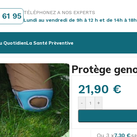
TÉLÉPHONEZ A NOS EXPERTS
 61 95
Lundi au vendredi de 9h à 12 h et de 14h à 18h
u Quotidien
La Santé Prèventive
rdin
/
Protège genoux mousse visco
Protège gen
21,90
€
-
+
Ou 3 x
7,30
€
sa