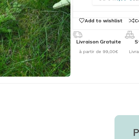
Add to wishlist
C
Livraison Gratuite
S
à partir de 99,00€
Livra
ge
S DU SOMMEIL
ITURE
LA SALLE DE BAIN
SANTÉ
SCOOTER
R
P
ur
ture
Chaises & Tabourets
Pillulier
Scooter
Ré