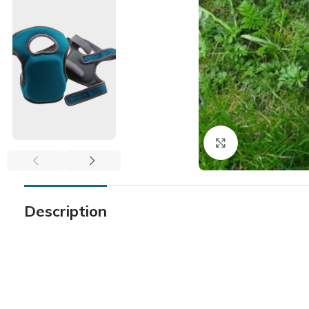
Click to enlar
Description
FAUTEUIL & RELAXATION
LA CUISINE
L'UNIVER
EN VO
Fauteuil Releveur 1 moteur
Assiettes & bols
Lit Releve
En voi