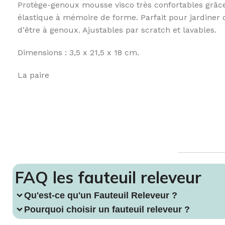
Protège-genoux mousse visco très confortables grâc
Fauteuil Releveur 2 moteurs
Verres & golbelets
Matelas
FAUTE
élastique à mémoire de forme. Parfait pour jardiner 
Fauteuil Releveur 3 moteurs
Couverts ergonomiques
Surmatela
Fauteu
d'être à genoux. Ajustables par scratch et lavables.
Fauteuil Releveur 4 moteurs
Carafes & pichets
Oreiller
CANNE
Dimensions : 3,5 x 21,5 x 18 cm.
Fauteuil Releveur Chauffant & Massant
Aide culinaire
Protection 
Cannes
Canapé Relax
Aide au quotidien
Accessoire
La paire
Entretien de fauteuil & Canapé
Bavoirs & serviettes
Sécurité au
Accessoires de Fauteuils
LES TOILETTES
Table de l
Fauteuils chaises de toilettes
Réhausse wc & Abattant
Appuis & Barres de maintien
FAQ les fauteuil releveur
Aides & accessoires pour toilette
Qu'est-ce qu'un Fauteuil Releveur ?
Pourquoi choisir un fauteuil releveur ?