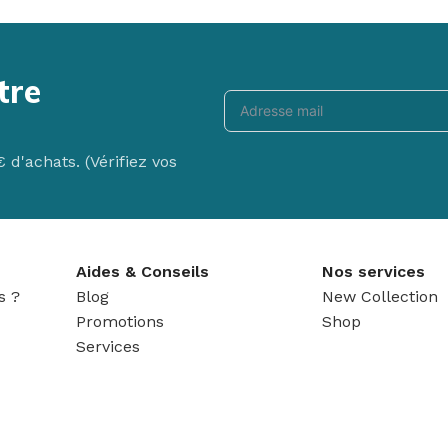
tre
New Matéo F
d'achats. (Vérifiez vos
Le fauteuil releve
de mobilier qui ne
Voir le produit
Aides & Conseils
Nos services
s ?
Blog
New Collection
Promotions
Shop
Services