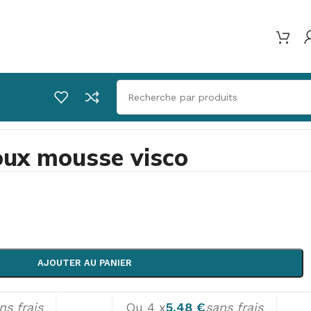
oux mousse visco
AJOUTER AU PANIER
ns frais
Ou 4 x
5,48
€
sans frais