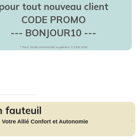
TEUR
daliers
pour tout nouveau client
lo d'appartement
CODE PROMO
IEN-ÊTRE
--- BONJOUR10 ---
assage
minothérapie
* Pour toute commande supérieur à 599,90€
ermothérapie
 fauteuil
: Votre Allié Confort et Autonomie