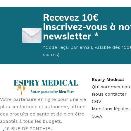
Recevez 10€
Inscrivez-vous à no
newsletter *
*Code reçu par email, valable dès 100€ 
spams)
Espry Medical
Qui sommes nou
Nous contacter
Votre partenaire en ligne pour une vie
CGV
plus confortable et autonome, offrant
Mentions légales
des produits de santé et de bien-être
S.A.V
adaptés à tous les budgets.
49 RUE DE PONTHIEU