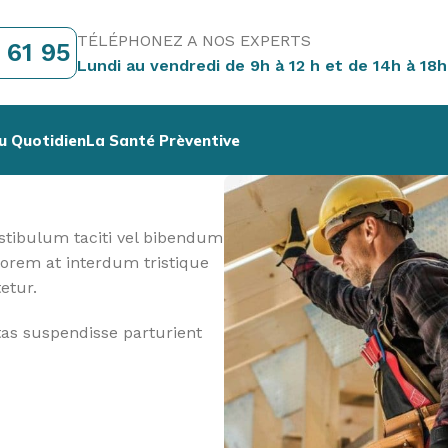
TÉLÉPHONEZ A NOS EXPERTS
 61 95
Lundi au vendredi de 9h à 12 h et de 14h à 18h
u Quotidien
La Santé Prèventive
estibulum taciti vel bibendum
lorem at interdum tristique
etur.
tas suspendisse parturient