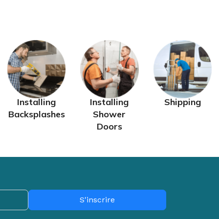
TEUR
daliers
lo d'appartement
IEN-ÊTRE
assage
minothérapie
ermothérapie
Installing
Installing
Shipping
Backsplashes
Shower
Doors
S'inscrire