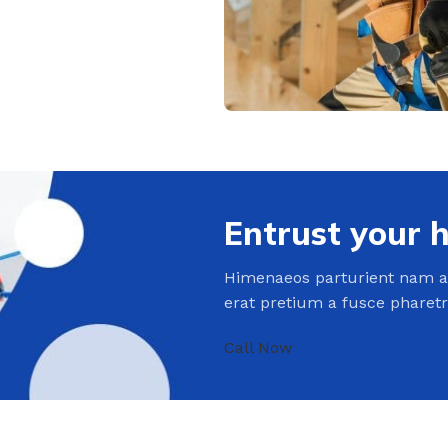
Entrust your 
Himenaeos parturient nam a 
erat pretium a fusce pharet
Call Now
S DU SOMMEIL
ITURE
LA SALLE DE BAIN
SANTÉ
SCOOTER
R
ur
ture
Chaises & Tabourets
Pillulier
Scooter
Ré