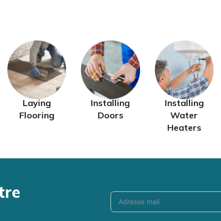
UIL ROULANT
Marche pieds
Thensiomètre
ROLLATOR & DÉAMBULA
Pé
s
il roulant
Barres de maintien
Thermomètre
Rollator & Déambulateur
Vé
S & BÉQUILLES
Aide a la toilette
Soin pieds & mains
B
linge de lit
 & Béquilles
Tapis de bain
Solutions auditive
M
s de lit
Accessoires salle de bain
Pèse personne
Lu
 lit
L'INCONTINENCE
Th
Laying
Installing
Installing
it
Aléses
Flooring
Doors
Water
Protections & change complet
Heaters
LOISIRS & DÉTENTE
Vie quotidienne
s
Autour du jeu
tre
Côté jardin