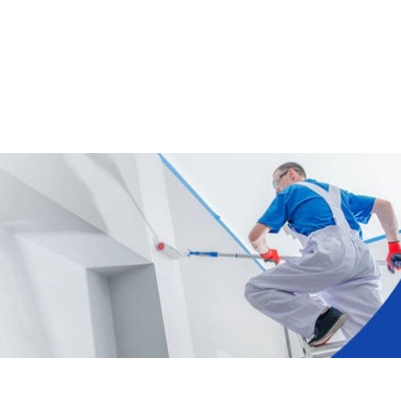
FAUTEUIL & RELAXATION
LA CUISINE
L'UNIVER
EN VO
Fauteuil Releveur 1 moteur
Assiettes & bols
Lit Releve
En voi