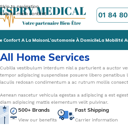
Skip to navigation
01 84 80
Skip to main content
e Confort A La Maison
L’automonie À Domicile
La Mobilité A
All Home Services
Cubilia vestibulum interdum nisl a parturient a auctor v
tempor adipiscing suspendisse posuere libero penatibus 
iaculis redosan condimentum a ac rutrum mollis consect
Aenean nascetur vehicula egestas a adipiscing a est eges
diam adipiscing mattis elementum velit pulvinar.
500+ Brands
Fast Shipping
View our benefits
Carrier information