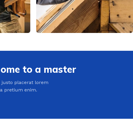
home to a master
justo placerat lorem
ra pretium enim.
EMISE EN FORME
education