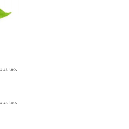
bus leo.
bus leo.
EMISE EN FORME
education