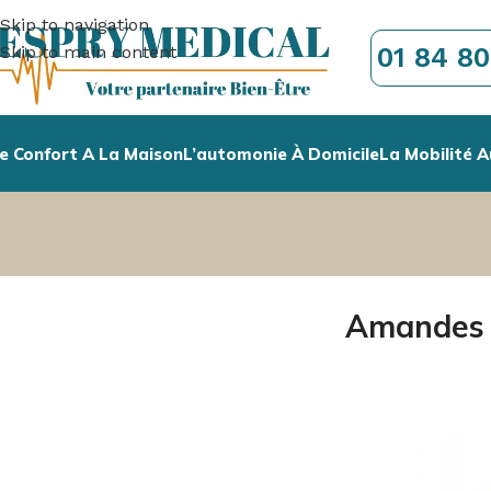
Skip to navigation
01 84 80
Skip to main content
e Confort A La Maison
L’automonie À Domicile
La Mobilité A
Amandes :