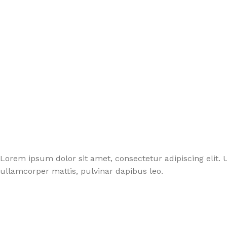
Fauteuil Releveur 2 moteurs
Verres & golbelets
Matelas
FAUTE
Fauteuil Releveur 3 moteurs
Couverts ergonomiques
Surmatela
Fauteu
Fauteuil Releveur 4 moteurs
Carafes & pichets
Oreiller
CANNE
Fauteuil Releveur Chauffant & Massant
Aide culinaire
Protection 
Cannes
Canapé Relax
Aide au quotidien
Accessoire
Entretien de fauteuil & Canapé
Bavoirs & serviettes
Sécurité au
Accessoires de Fauteuils
LES TOILETTES
Table de l
Fauteuils chaises de toilettes
Réhausse wc & Abattant
Lorem ipsum dolor sit amet, consectetur adipiscing elit. Ut
Appuis & Barres de maintien
ullamcorper mattis, pulvinar dapibus leo.
Aides & accessoires pour toilette