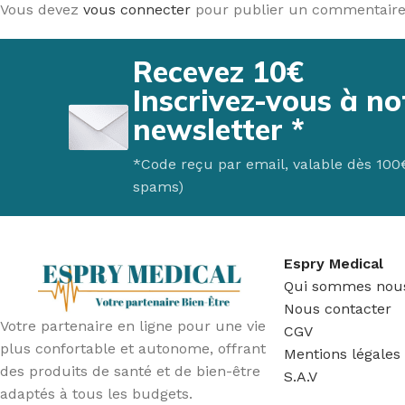
Vous devez
vous connecter
pour publier un commentaire
Recevez 10€
Inscrivez-vous à no
newsletter *
*Code reçu par email, valable dès 100€ 
spams)
Espry Medical
Qui sommes nou
Nous contacter
Votre partenaire en ligne pour une vie
CGV
plus confortable et autonome, offrant
Mentions légales
des produits de santé et de bien-être
S.A.V
adaptés à tous les budgets.