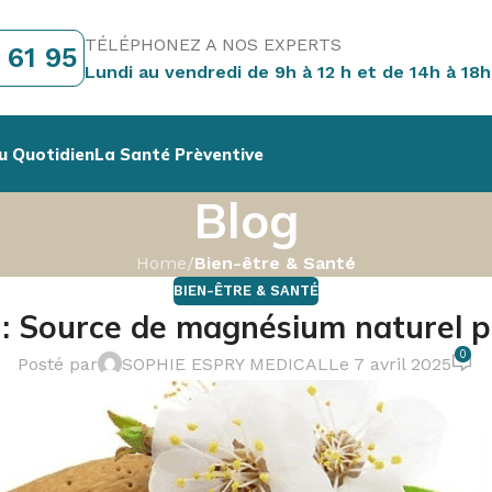
TÉLÉPHONEZ A NOS EXPERTS
 61 95
Lundi au vendredi de 9h à 12 h et de 14h à 18h
u Quotidien
La Santé Prèventive
Blog
Home
/
Bien-être & Santé
BIEN-ÊTRE & SANTÉ
 Source de magnésium naturel po
0
Posté par
SOPHIE ESPRY MEDICAL
Le 7 avril 2025