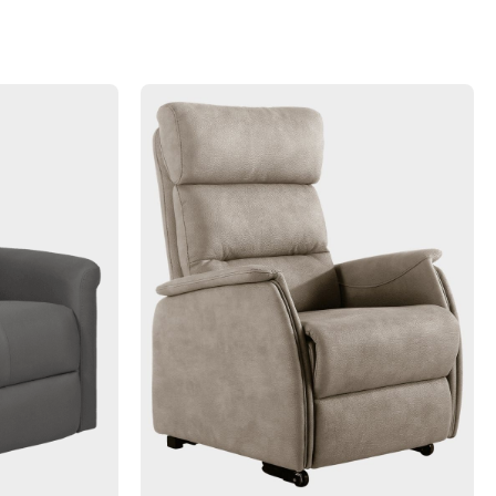
TEUR
daliers
lo d'appartement
IEN-ÊTRE
assage
minothérapie
ermothérapie