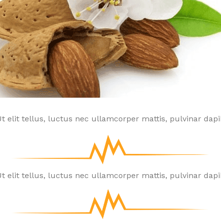
t elit tellus, luctus nec ullamcorper mattis, pulvinar dapi
t elit tellus, luctus nec ullamcorper mattis, pulvinar dapi
S DU SOMMEIL
ITURE
LA SALLE DE BAIN
SANTÉ
SCOOTER
R
ur
ture
Chaises & Tabourets
Pillulier
Scooter
Ré