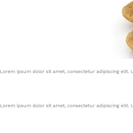
Lorem ipsum dolor sit amet, consectetur adipiscing elit. U
Lorem ipsum dolor sit amet, consectetur adipiscing elit. U
FAUTEUIL & RELAXATION
LA CUISINE
L'UNIVER
EN VO
Fauteuil Releveur 1 moteur
Assiettes & bols
Lit Releve
En voi