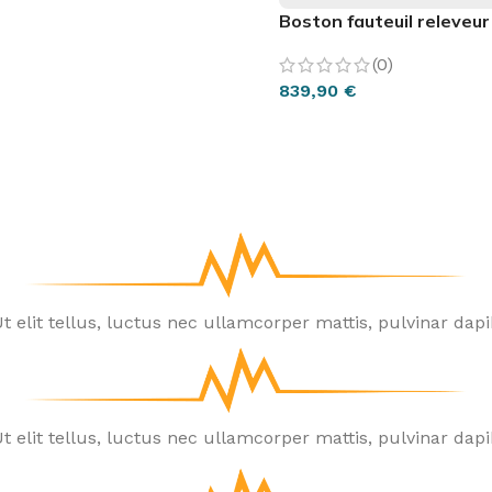
Boston fauteuil releveu
(0)
839,90
€
CHOIX DES OPTIONS
New Matéo F
Le fauteuil releve
de mobilier qui ne
Voir le produit
t elit tellus, luctus nec ullamcorper mattis, pulvinar dapi
t elit tellus, luctus nec ullamcorper mattis, pulvinar dapi