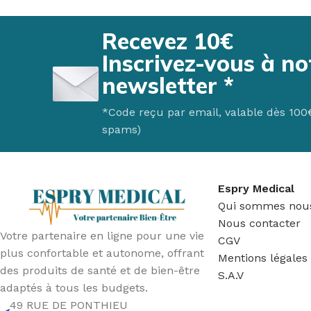
Recevez 10€
Inscrivez-vous à no
newsletter *
*Code reçu par email, valable dès 100€ 
spams)
Espry Medical
Qui sommes nou
Nous contacter
Votre partenaire en ligne pour une vie
CGV
plus confortable et autonome, offrant
Mentions légales
des produits de santé et de bien-être
S.A.V
adaptés à tous les budgets.
49 RUE DE PONTHIEU