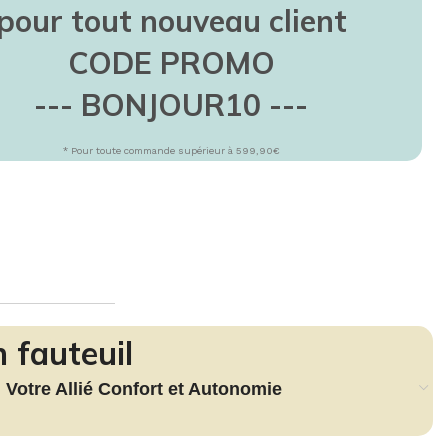
TEUR
daliers
pour tout nouveau client
lo d'appartement
CODE PROMO
IEN-ÊTRE
--- BONJOUR10 ---
assage
minothérapie
* Pour toute commande supérieur à 599,90€
ermothérapie
 fauteuil
: Votre Allié Confort et Autonomie