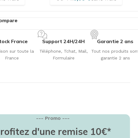
ompare
tock France
Support 24H/24H
Garantie 2 ans
ison sur toute la
Téléphone, Tchat, Mail,
Tout nos produits son
France
Formulaire
garantie 2 ans
--- Promo ---
EMISE EN FORME
rofitez d'une remise 10€*
education