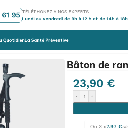
TÉLÉPHONEZ A NOS EXPERTS
 61 95
Lundi au vendredi de 9h à 12 h et de 14h à 18h
u Quotidien
La Santé Prèventive
 de randonnée éclairant
Bâton de ran
23,90
€
-
+
Ou 3 x
7,97
€
sa