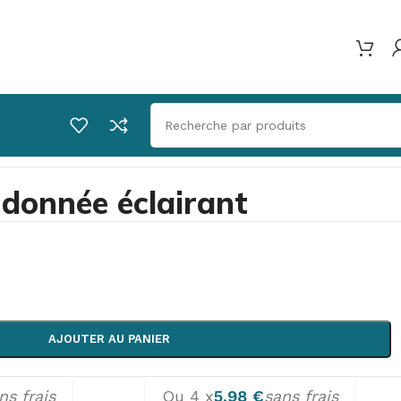
donnée éclairant
AJOUTER AU PANIER
ns frais
Ou 4 x
5,98
€
sans frais