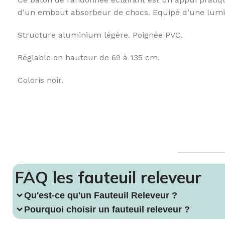
Fauteuil Releveur 2 moteurs
Verres & golbelets
Matelas
FAUTE
d’un embout absorbeur de chocs. Equipé d’une lumiè
Fauteuil Releveur 3 moteurs
Couverts ergonomiques
Surmatela
Fauteu
Structure aluminium légère. Poignée PVC.
Fauteuil Releveur 4 moteurs
Carafes & pichets
Oreiller
CANNE
Fauteuil Releveur Chauffant & Massant
Aide culinaire
Protection 
Cannes
Réglable en hauteur de 69 à 135 cm.
Canapé Relax
Aide au quotidien
Accessoire
Coloris noir.
Entretien de fauteuil & Canapé
Bavoirs & serviettes
Sécurité au
Accessoires de Fauteuils
LES TOILETTES
Table de l
Fauteuils chaises de toilettes
Réhausse wc & Abattant
Appuis & Barres de maintien
FAQ les fauteuil releveur
Aides & accessoires pour toilette
Qu'est-ce qu'un Fauteuil Releveur ?
Pourquoi choisir un fauteuil releveur ?