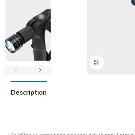
Click to enlar
Description
FAUTEUIL & RELAXATION
LA CUISINE
L'UNIVER
EN VO
Fauteuil Releveur 1 moteur
Assiettes & bols
Lit Releve
En voi
Ce bâton de randonnée éclairant est un appui prati