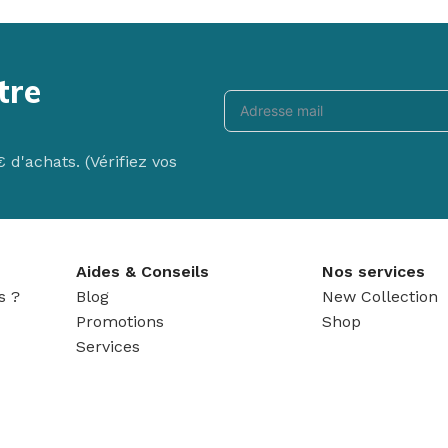
tre
New Matéo F
d'achats. (Vérifiez vos
Le fauteuil releve
de mobilier qui ne
Voir le produit
Aides & Conseils
Nos services
s ?
Blog
New Collection
Promotions
Shop
Services