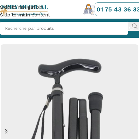
Skip to navigation
01 75 43 36 3
Skip to main content
Accueil
/
La Mobilité au Quotidien
/
Canne & Béquille