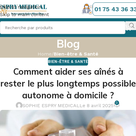
Skip to navigation
01 75 43 36 3
Skip to main content
Blog
Home
/
Bien-être & Santé
BIEN-ÊTRE & SANTÉ
Comment aider ses aînés à
rester le plus longtemps possible
autonome à domicile ?
0
SOPHIE ESPRY MEDICAL
Le 8 avril 2025