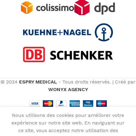
© 2024
ESPRY MEDICAL
- Tous droits réservés.
|
Créé par
WONYX AGENCY
Nous utilisons des cookies pour améliorer votre
New Matéo
expérience sur notre site web. En naviguant sur
899,90
€
Fauteuil
SELECT
Releveur 2
OPTIONS
599,90
€
ce site, vous acceptez notre utilisation des
Menu
Wishlist
Compare
Cart
moteurs