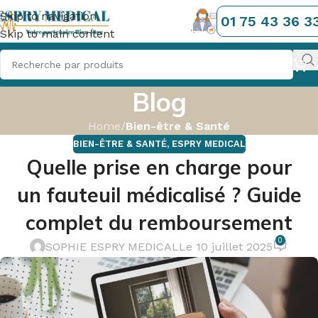
Skip to navigation
01 75 43 36 3
Skip to main content
Blog
Home
/
Bien-être & Santé
BIEN-ÊTRE & SANTÉ
,
ESPRY MEDICAL
Quelle prise en charge pour
un fauteuil médicalisé ? Guide
complet du remboursement
0
SOPHIE ESPRY MEDICAL
Le 10 juillet 2025