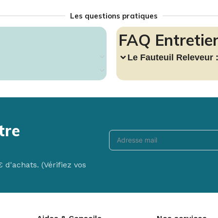
Les questions pratiques
FAQ Entretien
Le Fauteuil Releveur 
New Matéo F
Le fauteuil releve
de mobilier qui ne
tre
Voir le produit
d'achats. (Vérifiez vos