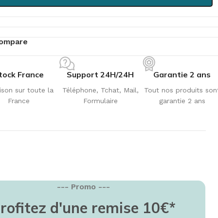
ompare
tock France
Support 24H/24H
Garantie 2 ans
ison sur toute la
Téléphone, Tchat, Mail,
Tout nos produits son
France
Formulaire
garantie 2 ans
--- Promo ---
EMISE EN FORME
rofitez d'une remise 10€*
education