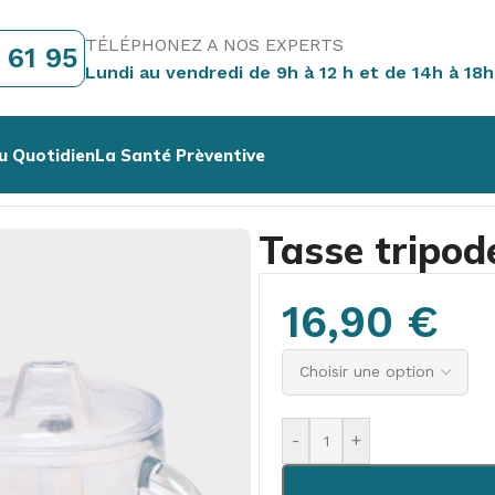
TÉLÉPHONEZ A NOS EXPERTS
 61 95
Lundi au vendredi de 9h à 12 h et de 14h à 18h
u Quotidien
La Santé Prèventive
lets
/
Tasse tripode
Tasse tripod
16,90
€
-
+