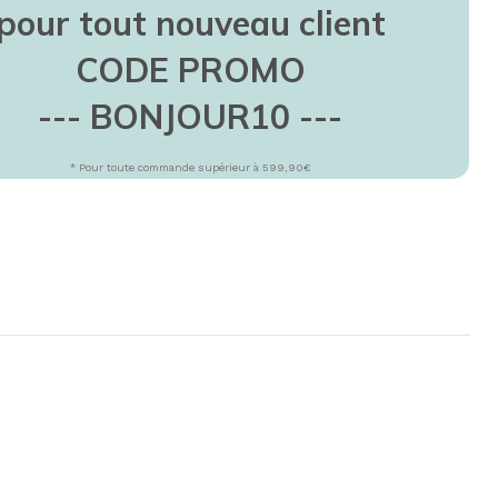
TEUR
daliers
pour tout nouveau client
lo d'appartement
CODE PROMO
IEN-ÊTRE
--- BONJOUR10 ---
assage
minothérapie
* Pour toute commande supérieur à 599,90€
ermothérapie