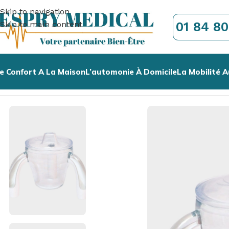
Skip to navigation
01 84 80
Skip to main content
e Confort A La Maison
L’automonie À Domicile
La Mobilité A
Accueil
/
L'Autonomie à Domicile
/
La Cuisine
/
Verres & Gobe