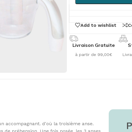
Add to wishlist
C
Livraison Gratuite
S
à partir de 99,00€
Livra
ge
S DU SOMMEIL
ITURE
LA SALLE DE BAIN
SANTÉ
SCOOTER
R
P
 un accompagnant. d'où la troisième anse.
ur
ture
Chaises & Tabourets
Pillulier
Scooter
Ré
les de préhension. Une fois posée, les 3 anses