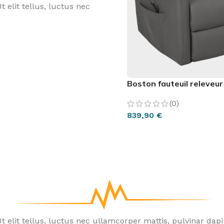
 elit tellus, luctus nec
Boston fauteuil releveu
(0)
839,90
€
CHOIX DES OPTIONS
t elit tellus, luctus nec ullamcorper mattis, pulvinar dapi