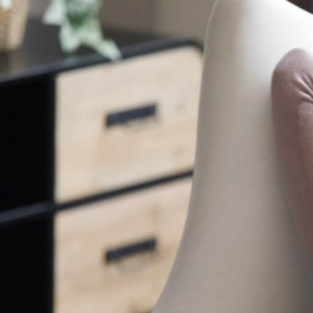
FAUTEUIL & RELAXATION
LA CUISINE
L'UNIVER
EN VO
Fauteuil Releveur 1 moteur
Assiettes & bols
Lit Releve
En voi