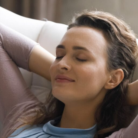
S DU SOMMEIL
ITURE
LA SALLE DE BAIN
SANTÉ
SCOOTER
R
ur
ture
Chaises & Tabourets
Pillulier
Scooter
Ré