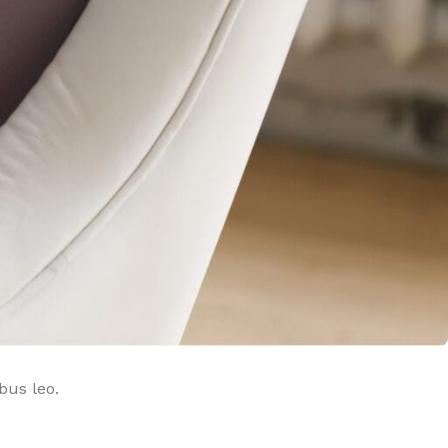
TEUR
daliers
lo d'appartement
IEN-ÊTRE
assage
minothérapie
ermothérapie
bus leo.