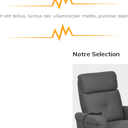
t elit tellus, luctus nec ullamcorper mattis, pulvinar dapi
New Matéo F
Notre Selection
Le fauteuil releve
de mobilier qui ne
Voir le produit