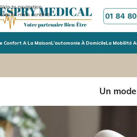
Skip to navigation
01 84 80
Skip to main content
e Confort A La Maison
L’automonie À Domicile
La Mobilité A
Un mode 