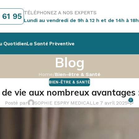
TÉLÉPHONEZ A NOS EXPERTS
 61 95
Lundi au vendredi de 9h à 12 h et de 14h à 18h
u Quotidien
La Santé Prèventive
Blog
Home
/
Bien-être & Santé
BIEN-ÊTRE & SANTÉ
de vie aux nombreux avantages : 
0
Posté par
SOPHIE ESPRY MEDICAL
Le 7 avril 2025