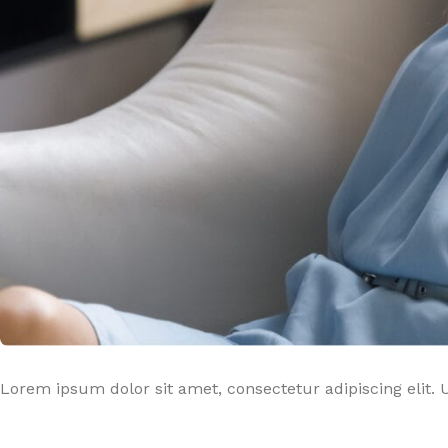
Fauteuil Releveur 2 moteurs
Verres & golbelets
Matelas
FAUTE
Fauteuil Releveur 3 moteurs
Couverts ergonomiques
Surmatela
Fauteu
Fauteuil Releveur 4 moteurs
Carafes & pichets
Oreiller
CANNE
Fauteuil Releveur Chauffant & Massant
Aide culinaire
Protection 
Cannes
Canapé Relax
Aide au quotidien
Accessoire
Entretien de fauteuil & Canapé
Bavoirs & serviettes
Sécurité au
Accessoires de Fauteuils
LES TOILETTES
Table de l
Fauteuils chaises de toilettes
Réhausse wc & Abattant
Appuis & Barres de maintien
Aides & accessoires pour toilette
Lorem ipsum dolor sit amet, consectetur adipiscing elit. U