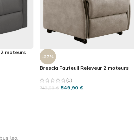
r 2 moteurs
-27%
Brescia Fauteuil Releveur 2 moteurs
(0)
549,90
€
749,90
€
CHOIX DES OPTIONS
bus leo.